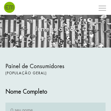
Skip
to
content
Junte-se a Nós
Painel de Consumidores
(POPULAÇÃO GERAL)
Nome Completo