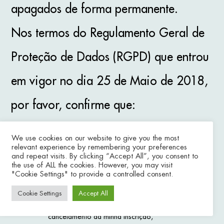
apagados de forma permanente.
Nos termos do Regulamento Geral de
Proteção de Dados (RGPD) que entrou
em vigor no dia 25 de Maio de 2018,
por favor, confirme que:
We use cookies on our website to give you the most
Autorizo ser contactado(a) pela E.M.
relevant experience by remembering your preferences
para participar em Estudos de Mercado e
and repeat visits. By clicking “Accept All”, you consent to
Estudos Sociais. Tomei conhecimento de
the use of ALL the cookies. However, you may visit
"Cookie Settings" to provide a controlled consent.
que poderei a qualquer momento alterar
os meus dados pessoais, recusar-me a
Cookie Settings
Accept All
participar em algum estudo ou solicitar o
cancelamento da minha inscrição,