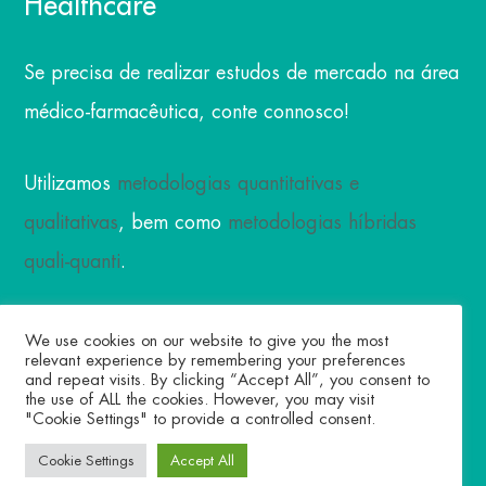
Healthcare
Se precisa de realizar estudos de mercado na área
médico-farmacêutica, conte connosco!
Utilizamos
metodologias quantitativas e
qualitativas
, bem como
metodologias híbridas
quali-quanti
.
Somos reconhecidas pela nossa experiência no
We use cookies on our website to give you the most
relevant experience by remembering your preferences
recrutamento de profissionais de saúde e
and repeat visits. By clicking “Accept All”, you consent to
the use of ALL the cookies. However, you may visit
pacientes, bem como na moderação de entrevistas
"Cookie Settings" to provide a controlled consent.
e focus-group, análise de dados e elaboração de
Cookie Settings
Accept All