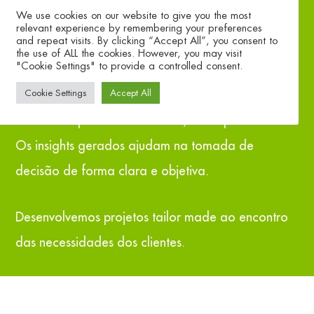
We use cookies on our website to give you the most
relevant experience by remembering your preferences
and repeat visits. By clicking “Accept All”, you consent to
Um estudo de mercado é uma ferramenta
the use of ALL the cookies. However, you may visit
"Cookie Settings" to provide a controlled consent.
essencial para acompanhar o posicionamento e a
Cookie Settings
Accept All
imagem das marcas, medir a satisfação dos
clientes e apoiar na comunicação empresarial.
Os insights gerados ajudam na tomada de
decisão de forma clara e objetiva.
Desenvolvemos projetos tailor made ao encontro
das necessidades dos clientes.